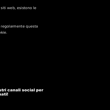
 siti web, esistono le
e regolarmente questa
okie.
tri canali social per
ati!