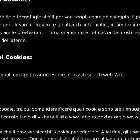
ookie e tecnologie simili per vari scopi, come ad esempio: i) pe
per rilevare e prevenire gli attacchi informatici; ii) per fornire 
are le prestazioni, il funzionamento e l'efficacia dei nostri ser
 dell'utente.
i Cookies:
uali cookie possono essere utilizzati sui siti web Wix.
co
okie, tra cui come identificare quali cookie sono stati impost
ti consigliamo di visitare il sito
www.aboutcookies.org
o
www.a
le che il browser blocchi i cookie per principio. A tal fine, gli ut
 nel browser. Queste impostazioni si trovano solitamente nel me