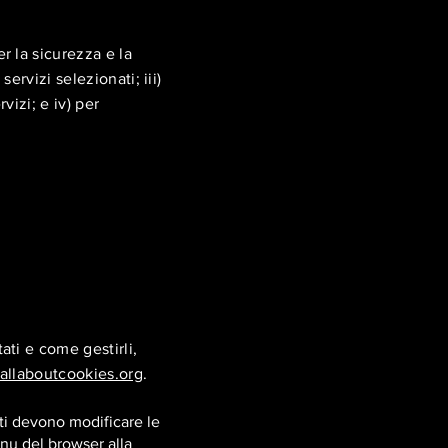
r la sicurezza e la
servizi selezionati; iii)
vizi; e iv) per
ati e come gestirli,
llaboutcookies.org
.
enti devono modificare le
nu del browser alla