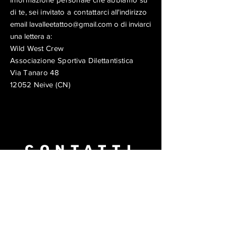
di te, sei invitato a contattarci
all'indirizzo
email
lavalleetattoo@gmail.com
o di inviarci
una lettera a:
Wild West Crew
Associazione Sportiva Dilettantistica
Via Tanaro 48
12052 Neive (CN)
CONTATTI
Location
Palais Saint-Vincent
Via Martiri della Libertà
11027 Saint-Vincent (AO)